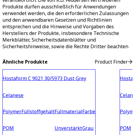
verantwortlich. Die von K.D. Feddersen vertriebenen
Produkte dürfen ausschließlich für Anwendungen
verwendet werden, die den erforderlichen Zulassungen
und den anwendbaren Gesetzen und Richtlinien
entsprechen und die Hinweise und Vorgaben des
Herstellers der Produkte, insbesondere Technische
Merkblätter, Sicherheitsdatenblätter und
Sicherheitshinweise, sowie die Rechte Dritter beachten
Ähnliche Produkte
Product Finder
Hostaform C 9021 30/5973 Dust Grey
Hostaf
Celanese
Celan
Polymer
Füllstoffgehalt
Füllmaterial
Farbe
Polym
POM
Unverstärkt
Grau
POM