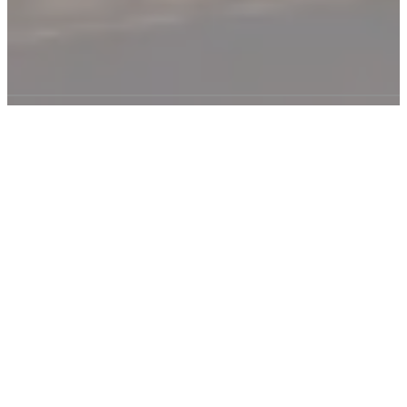
ÜBER K.D. FEDDERSEN
Technische Kunststoffe für Ihre Anwendungen
Wir sind Ihr Partner für technische Kunststoffe in Europa
und verbinden unsere Kunden mit den Lösungen
namhafter, weltweit führender Kunststoffhersteller. Mit
Markenprodukten und umfassender Expertise
unterstützen wir Unternehmen bei der Entwicklung und
Umsetzung von Anwendungen. Als Distributor verbinden
wir technische Kunststoffe und Märkte. So schaffen wir
Zugang zu innovativen Materialien und unterstützen
unsere Kunden dabei, die Anforderungen von heute und
morgen erfolgreich zu meistern.
Mehr erfahren