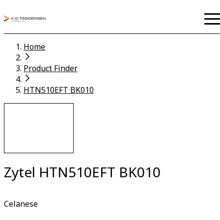
Home
Product Finder
HTN510EFT BK010
Zytel HTN510EFT BK010
Celanese