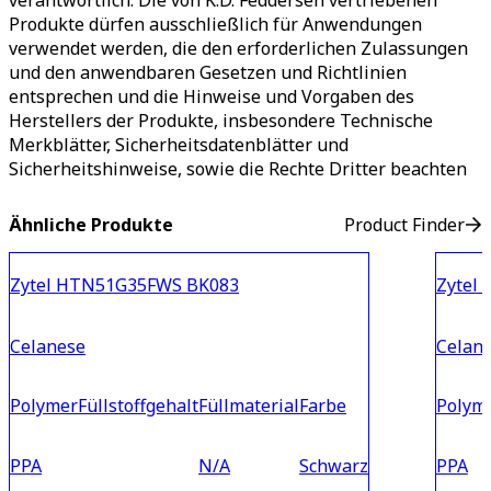
verantwortlich. Die von K.D. Feddersen vertriebenen
Produkte dürfen ausschließlich für Anwendungen
verwendet werden, die den erforderlichen Zulassungen
und den anwendbaren Gesetzen und Richtlinien
entsprechen und die Hinweise und Vorgaben des
Herstellers der Produkte, insbesondere Technische
Merkblätter, Sicherheitsdatenblätter und
Sicherheitshinweise, sowie die Rechte Dritter beachten
Ähnliche Produkte
Product Finder
Zytel HTN51G35FWS BK083
Zytel
Celanese
Celan
Polymer
Füllstoffgehalt
Füllmaterial
Farbe
Polym
PPA
N/A
Schwarz
PPA