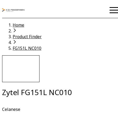
Home
Product Finder
FG151L NC010
Zytel FG151L NC010
Celanese