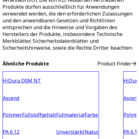
verantwortlich. Die von K.D. Feddersen vertriebenen
Produkte dürfen ausschließlich für Anwendungen
verwendet werden, die den erforderlichen Zulassungen
und den anwendbaren Gesetzen und Richtlinien
entsprechen und die Hinweise und Vorgaben des
Herstellers der Produkte, insbesondere Technische
Merkblätter, Sicherheitsdatenblätter und
Sicherheitshinweise, sowie die Rechte Dritter beachten
Ähnliche Produkte
Product Finder
HiDura D0M NT
HiDur
Ascend
Ascen
Polymer
Füllstoffgehalt
Füllmaterial
Farbe
Polym
PA 6.12
Unverstärkt
Natur
PA 6.1