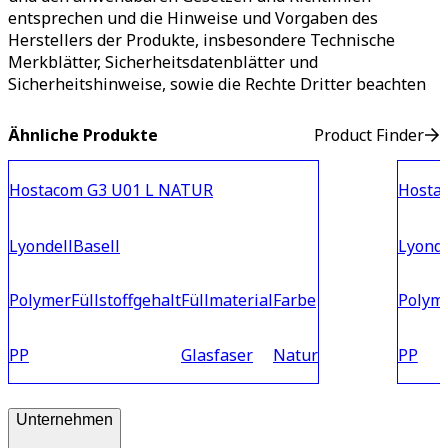
entsprechen und die Hinweise und Vorgaben des
Herstellers der Produkte, insbesondere Technische
Merkblätter, Sicherheitsdatenblätter und
Sicherheitshinweise, sowie die Rechte Dritter beachten
Ähnliche Produkte
Product Finder
Hostacom G3 U01 L NATUR
Hosta
LyondellBasell
Lyonde
Polymer
Füllstoffgehalt
Füllmaterial
Farbe
Polym
PP
Glasfaser
Natur
PP
Unternehmen