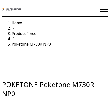
Home
Product Finder
Poketone M730R NP0
POKETONE Poketone M730R
NP0