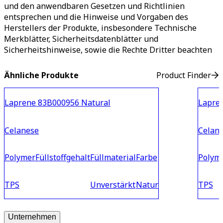
und den anwendbaren Gesetzen und Richtlinien
entsprechen und die Hinweise und Vorgaben des
Herstellers der Produkte, insbesondere Technische
Merkblätter, Sicherheitsdatenblätter und
Sicherheitshinweise, sowie die Rechte Dritter beachten
Ähnliche Produkte
Product Finder
Laprene 83B000956 Natural
Lapre
Celanese
Celan
Polymer
Füllstoffgehalt
Füllmaterial
Farbe
Polym
TPS
Unverstärkt
Natur
TPS
Unternehmen