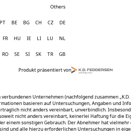
Others
PT
BE
BG
CH
CZ
DE
FR
HU
IE
LI
LU
NL
RO
SE
SI
SK
TR
GB
Produkt präsentiert von
en verbundenen Unternehmen (nachfolgend zusammen „K.D. F
rmationen basieren auf Untersuchungen, Angaben und Infor
rtraglich nicht anders vereinbart, unverbindlich. Insbesond
soweit nicht anders vereinbart, keinerlei Haftung für die
r einem sonstigen Gebrauch. Der Abnehmer hat vielmehr ei
 sind und alle hierzu erforderlichen Untersuchungen in e