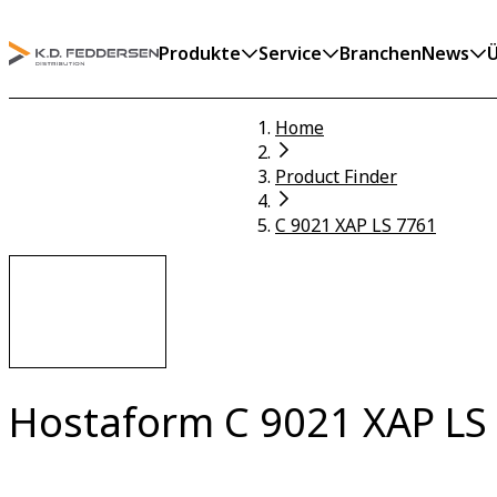
Produkte
Service
Branchen
News
Ü
Home
Product Finder
C 9021 XAP LS 7761
Hostaform C 9021 XAP LS