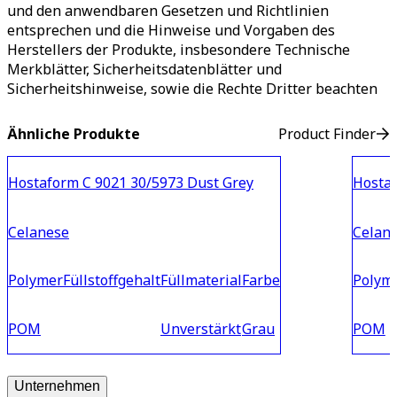
und den anwendbaren Gesetzen und Richtlinien
entsprechen und die Hinweise und Vorgaben des
Herstellers der Produkte, insbesondere Technische
Merkblätter, Sicherheitsdatenblätter und
Sicherheitshinweise, sowie die Rechte Dritter beachten
Ähnliche Produkte
Product Finder
Hostaform C 9021 30/5973 Dust Grey
Hostaf
Celanese
Celan
Polymer
Füllstoffgehalt
Füllmaterial
Farbe
Polym
POM
Unverstärkt
Grau
POM
Unternehmen