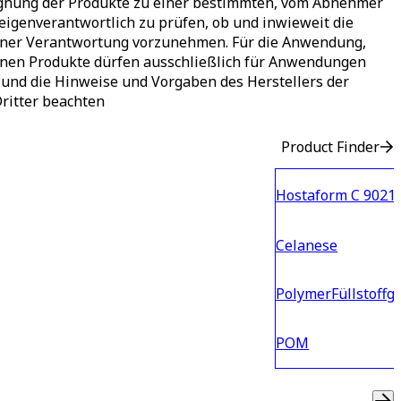
 Eignung der Produkte zu einer bestimmten, vom Abnehmer
genverantwortlich zu prüfen, ob und inwieweit die
igener Verantwortung vorzunehmen. Für die Anwendung,
benen Produkte dürfen ausschließlich für Anwendungen
und die Hinweise und Vorgaben des Herstellers der
Dritter beachten
Product Finder
Hostaform C 9021
Celanese
Polymer
Füllstoffg
POM