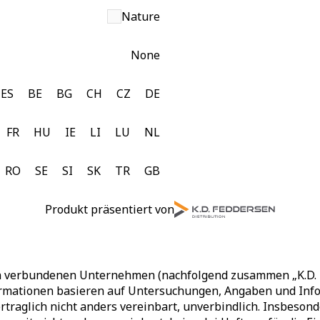
Nature
None
ES
BE
BG
CH
CZ
DE
FR
HU
IE
LI
LU
NL
RO
SE
SI
SK
TR
GB
Produkt präsentiert von
en verbundenen Unternehmen (nachfolgend zusammen „K.D. F
rmationen basieren auf Untersuchungen, Angaben und Infor
rtraglich nicht anders vereinbart, unverbindlich. Insbesond