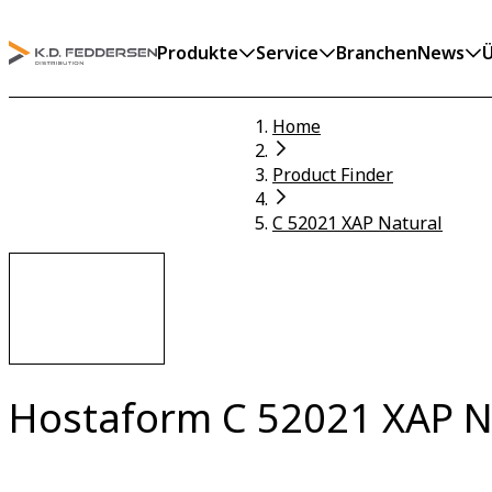
Produkte
Service
Branchen
News
Ü
Home
Product Finder
C 52021 XAP Natural
Hostaform C 52021 XAP N