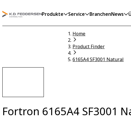
Produkte
Service
Branchen
News
Ü
Home
Product Finder
6165A4 SF3001 Natural
Fortron 6165A4 SF3001 N