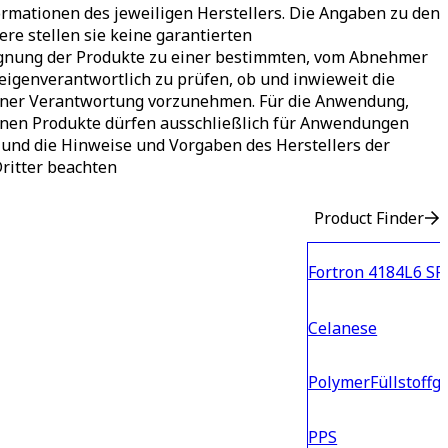
mationen des jeweiligen Herstellers. Die Angaben zu den
ere stellen sie keine garantierten
 Eignung der Produkte zu einer bestimmten, vom Abnehmer
genverantwortlich zu prüfen, ob und inwieweit die
igener Verantwortung vorzunehmen. Für die Anwendung,
benen Produkte dürfen ausschließlich für Anwendungen
und die Hinweise und Vorgaben des Herstellers der
Dritter beachten
Product Finder
Fortron 4184L6 SF
Celanese
Polymer
Füllstoffg
PPS