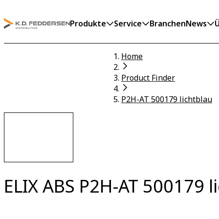
Produkte
Service
Branchen
News
Ü
Home
Product Finder
P2H-AT 500179 lichtblau
ELIX ABS P2H-AT 500179 l