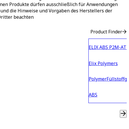
benen Produkte dürfen ausschließlich für Anwendungen
und die Hinweise und Vorgaben des Herstellers der
Dritter beachten
Product Finder
ELIX ABS P2M-AT 5
Elix Polymers
Polymer
Füllstoffg
ABS