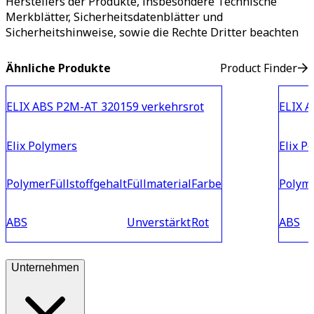
Herstellers der Produkte, insbesondere Technische
Merkblätter, Sicherheitsdatenblätter und
Sicherheitshinweise, sowie die Rechte Dritter beachten
Ähnliche Produkte
Product Finder
ELIX ABS P2M-AT 320159 verkehrsrot
ELIX 
Elix Polymers
Elix P
Polymer
Füllstoffgehalt
Füllmaterial
Farbe
Polym
ABS
Unverstärkt
Rot
ABS
Unternehmen