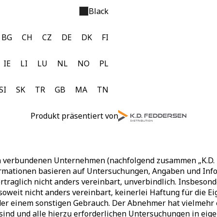
Black
BG
CH
CZ
DE
DK
FI
IE
LI
LU
NL
NO
PL
SI
SK
TR
GB
MA
TN
Produkt präsentiert von
en verbundenen Unternehmen (nachfolgend zusammen „K.D. F
rmationen basieren auf Untersuchungen, Angaben und Infor
rtraglich nicht anders vereinbart, unverbindlich. Insbesond
soweit nicht anders vereinbart, keinerlei Haftung für die
r einem sonstigen Gebrauch. Der Abnehmer hat vielmehr ei
 sind und alle hierzu erforderlichen Untersuchungen in e