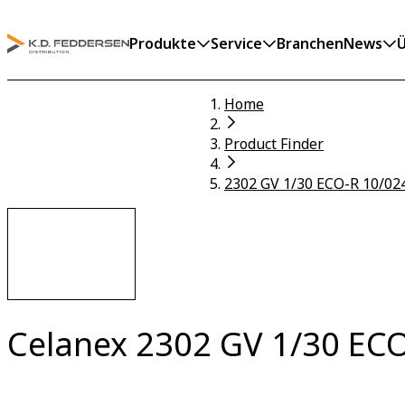
Produkte
Service
Branchen
News
Ü
Home
Product Finder
2302 GV 1/30 ECO-R 10/02
Celanex 2302 GV 1/30 ECO